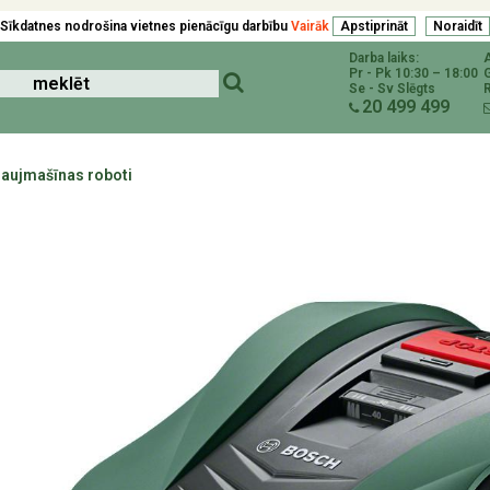
Sīkdatnes nodrošina vietnes pienācīgu darbību
Vairāk
Darba laiks:
Pr - Pk 10:30 – 18:00
Se - Sv Slēgts
R
20 499 499
ļaujmašīnas roboti