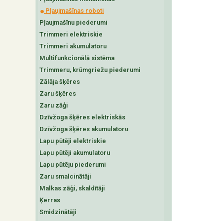
Pļaujmašīnas roboti
Pļaujmašīnu piederumi
Trimmeri elektriskie
Trimmeri akumulatoru
Multifunkcionālā sistēma
Trimmeru, krūmgriežu piederumi
Zālāja šķēres
Zaru šķēres
Zaru zāģi
Dzīvžoga šķēres elektriskās
Dzīvžoga šķēres akumulatoru
Lapu pūtēji elektriskie
Lapu pūtēji akumulatoru
Lapu pūtēju piederumi
Zaru smalcinātāji
Malkas zāģi, skaldītāji
Ķerras
Smidzinātāji