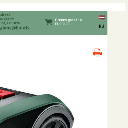
Adrese:
Gaujas 22
Preces grozā : 0
īga, LV-1026
EUR 0.00
RU
bmv@bmv.lv