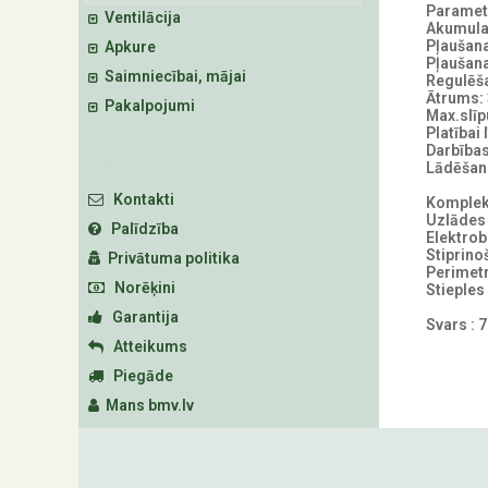
Parametr
Ventilācija
Akumulat
Pļaušan
Apkure
Pļaušan
Saimniecībai, mājai
Regulēš
Ātrums:
Pakalpojumi
Max.slī
Platībai
Darbības
Lādēšana
Kontakti
Komplek
Uzlādes 
Palīdzība
Elektrob
Stiprino
Privātuma politika
Perimetr
Norēķini
Stieples
Garantija
Svars : 
Atteikums
Piegāde
Mans bmv.lv