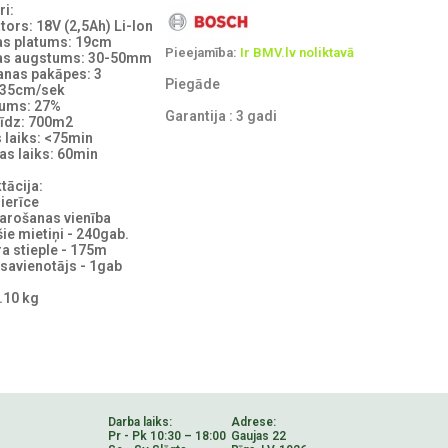
i:
ors: 18V (2,5Ah) Li-Ion
as platums: 19cm
Pieejamība:
Ir BMV.lv noliktavā
as augstums: 30-50mm
anas pakāpes: 3
Piegāde
 35cm/sek
pums: 27%
Garantija : 3 gadi
 līdz: 700m2
 laiks: <75min
s laiks: 60min
tācija:
ierīce
arošanas vienība
šie mietiņi - 240gab.
a stieple - 175m
 savienotājs - 1gab
7.10 kg
Darba laiks:
Adrese:
Pr - Pk 10:30 – 18:00
Gaujas 22