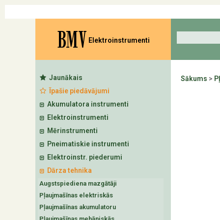
BMV
Elektroinstrumenti
Jaunākais
Sākums
>
P
Īpašie piedāvājumi
Akumulatora instrumenti
Elektroinstrumenti
Mērinstrumenti
Pneimatiskie instrumenti
Elektroinstr. piederumi
Dārza tehnika
Augstspiediena mazgātāji
Pļaujmašīnas elektriskās
Pļaujmašīnas akumulatoru
Pļaujmašīnas mehāniskās