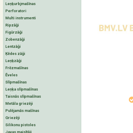
Leņķurbjmašīnas
Perforatori
Multi instrumenti
Ripzāģi
Figūrzāģi
Zobenzāģi
Lentzāģi
Ķēdes zāģi
Leņķzāģi
Frēzmašīnas
Ēveles
Slīpmašīnas
Leņķa slīpmašīnas
Taisnās slīpmašīnas
Metāla griezēji
Pulējamās mašīnas
Griezēji
Silikonu pistoles
Javas maisītāji