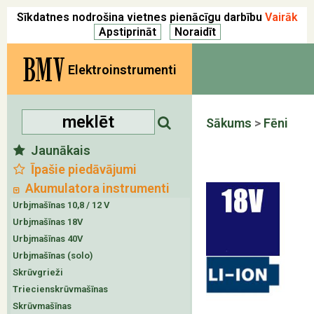
Sīkdatnes nodrošina vietnes pienācīgu darbību
Vairāk
BMV
Elektroinstrumenti
Sākums
>
Fēni
Jaunākais
Īpašie piedāvājumi
Akumulatora instrumenti
Urbjmašīnas 10,8 / 12 V
Urbjmašīnas 18V
Urbjmašīnas 40V
Urbjmašīnas (solo)
Skrūvgrieži
Triecienskrūvmašīnas
Skrūvmašīnas