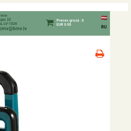
rese:
ujas 22
Preces grozā : 0
a, LV-1026
EUR 0.00
RU
bmv@bmv.lv