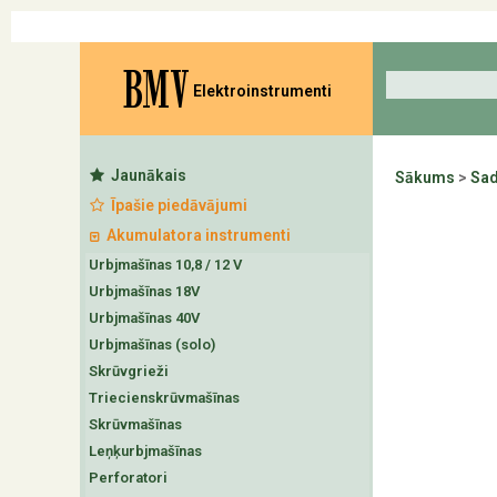
BMV
Elektroinstrumenti
Jaunākais
Sākums
>
Sad
Īpašie piedāvājumi
Akumulatora instrumenti
Urbjmašīnas 10,8 / 12 V
Urbjmašīnas 18V
Urbjmašīnas 40V
Urbjmašīnas (solo)
Skrūvgrieži
Triecienskrūvmašīnas
Skrūvmašīnas
Leņķurbjmašīnas
Perforatori