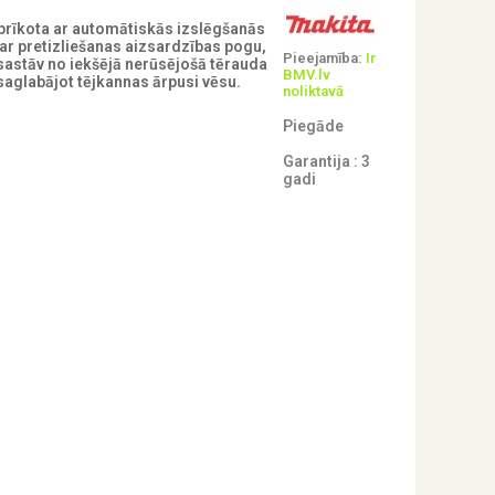
prīkota ar automātiskās izslēgšanās
 ar pretizliešanas aizsardzības pogu,
Pieejamība:
Ir
 sastāv no iekšējā nerūsējošā tērauda
BMV.lv
saglabājot tējkannas ārpusi vēsu.
noliktavā
Piegāde
Garantija : 3
gadi