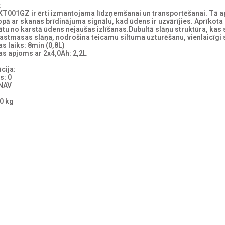
:
KT001GZ ir ērti izmantojama līdzņemšanai un transportēšanai. Tā a
opā ar skanas brīdinājuma signālu, kad ūdens ir uzvārījies. Aprīkota
ātu no karstā ūdens nejaušas izlīšanas.Dubultā slāņu struktūra, kas
lastmasas slāņa, nodrošina teicamu siltuma uzturēšanu, vienlaicīgi 
s laiks: 8min (0,8L)
as apjoms ar 2x4,0Ah: 2,2L
cija:
s: 0
 NAV
80 kg