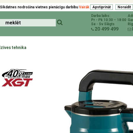
Sīkdatnes nodrošina vietnes pienācīgu darbību
Vairāk
Darba laiks:
Ad
Pr - Pk 10:30 – 18:00
Ga
Se - Sv Slēgts
Rīg
20 499 499
zīves tehnika