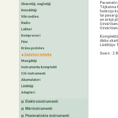
Parametri
Skavotāji, naglotāji
Tējkanna 
Kniedētāji
funkciju k
lai pasarg
Vibrovāles
un ārējā p
Radio
Uzvārīšana
Uzvārīšan
Lukturi
Kompresori
Komplektā
Akku skait
Fēni
Lādētājs:
Krāsu pistoles
Svars : 2.
Sadzīves tehnika
Mazgātāji
Instrumentu komplekti
Citi instrumenti
Akumulatori
Lādētāji
Adapteri
Elektroinstrumenti
Mērinstrumenti
Pneimatiskie instrumenti