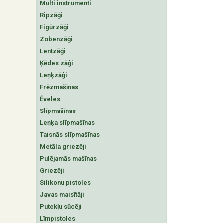
Multi instrumenti
Ripzāģi
Figūrzāģi
Zobenzāģi
Lentzāģi
Ķēdes zāģi
Leņķzāģi
Frēzmašīnas
Ēveles
Slīpmašīnas
Leņķa slīpmašīnas
Taisnās slīpmašīnas
Metāla griezēji
Pulējamās mašīnas
Griezēji
Silikonu pistoles
Javas maisītāji
Putekļu sūcēji
Līmpistoles