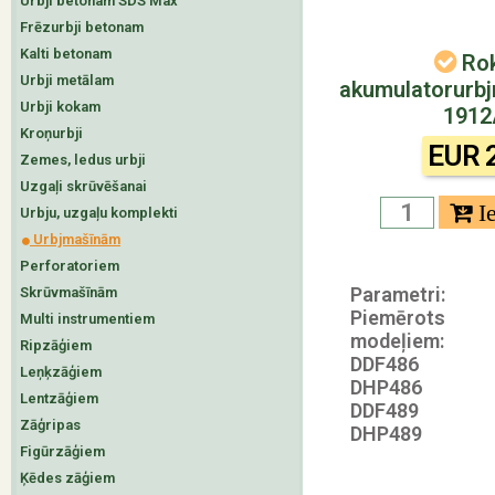
Urbji betonam SDS Max
Frēzurbji betonam
Kalti betonam
Rok
Urbji metālam
akumulatorurbj
Urbji kokam
1912
Kroņurbji
EUR 
Zemes, ledus urbji
Uzgaļi skrūvēšanai
Urbju, uzgaļu komplekti
Urbjmašīnām
Perforatoriem
Parametri:
Skrūvmašīnām
Piemērots
Multi instrumentiem
modeļiem:
Ripzāģiem
DDF486
Leņķzāģiem
DHP486
Lentzāģiem
DDF489
Zāģripas
DHP489
Figūrzāģiem
Ķēdes zāģiem