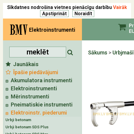
Sīkdatnes nodrošina vietnes pienācīgu darbību
Vairāk
BMV
Pr
Elektroinstrumenti
EU
Sākums
>
Urbjmaš
Jaunākais
Īpašie piedāvājumi
Akumulatora instrumenti
Elektroinstrumenti
Mērinstrumenti
Pneimatiskie instrumenti
Elektroinstr. piederumi
Urbji betonam
Urbji betonam SDS Plus