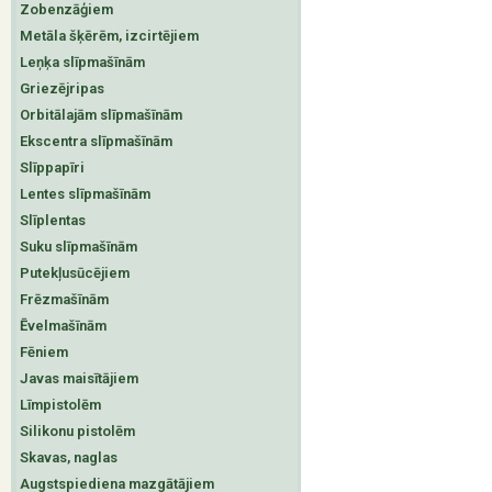
Zobenzāģiem
Metāla šķērēm, izcirtējiem
Leņķa slīpmašīnām
Griezējripas
Orbitālajām slīpmašīnām
Ekscentra slīpmašīnām
Slīppapīri
Lentes slīpmašīnām
Slīplentas
Suku slīpmašīnām
Putekļusūcējiem
Frēzmašīnām
Ēvelmašīnām
Fēniem
Javas maisītājiem
Līmpistolēm
Silikonu pistolēm
Skavas, naglas
Augstspiediena mazgātājiem