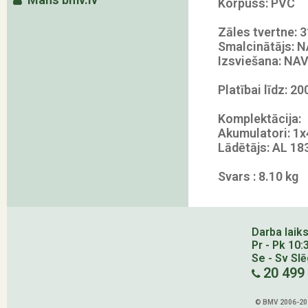
Korpuss: PVC
Zāles tvertne: 
Smalcinātājs: 
Izsviešana: NA
Platībai līdz: 2
Komplektācija:
Akumulatori: 1x
Lādētājs: AL 18
Svars : 8.10 kg
Darba laiks
Pr - Pk 10:
Se - Sv Sl
20 499
© BMV 2006-202