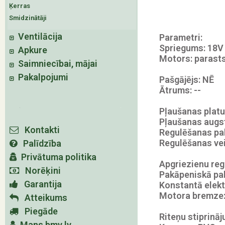
Ķerras
Smidzinātāji
Ventilācija
Parametri:
Spriegums: 18V
Apkure
Motors: parast
Saimniecībai, mājai
Pakalpojumi
Pašgājējs: NĒ
Ātrums: --
Pļaušanas plat
Pļaušanas aug
Kontakti
Regulēšanas pa
Regulēšanas vei
Palīdzība
Privātuma politika
Apgriezienu re
Norēķini
Pakāpeniskā pal
Garantija
Konstantā elekt
Motora bremze:
Atteikums
Piegāde
Riteņu stiprinā
Mans bmv.lv