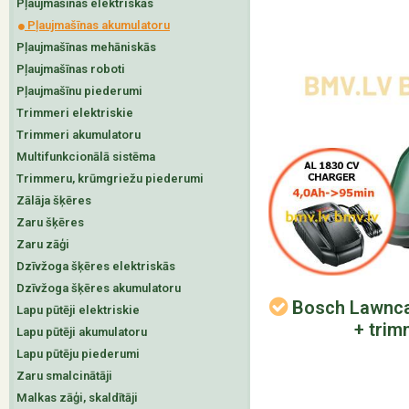
Pļaujmašīnas elektriskās
Pļaujmašīnas akumulatoru
Pļaujmašīnas mehāniskās
Pļaujmašīnas roboti
Pļaujmašīnu piederumi
Trimmeri elektriskie
Trimmeri akumulatoru
Multifunkcionālā sistēma
Trimmeru, krūmgriežu piederumi
Zālāja šķēres
Zaru šķēres
Zaru zāģi
Dzīvžoga šķēres elektriskās
Dzīvžoga šķēres akumulatoru
Bosch Lawnca
Lapu pūtēji elektriskie
+ trim
Lapu pūtēji akumulatoru
Lapu pūtēju piederumi
Zaru smalcinātāji
Malkas zāģi, skaldītāji