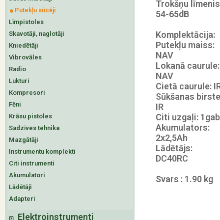
Trokšņu līmenis
Putekļu sūcēji
54-65dB
Līmpistoles
Komplektācija:
Skavotāji, naglotāji
Putekļu maiss:
Kniedētāji
NAV
Vibrovāles
Lokanā caurule:
Radio
NAV
Lukturi
Cietā caurule: I
Kompresori
Sūkšanas birste
Fēni
IR
Citi uzgaļi: 1gab
Krāsu pistoles
Akumulators:
Sadzīves tehnika
2x2,5Ah
Mazgātāji
Lādētājs:
Instrumentu komplekti
DC40RC
Citi instrumenti
Akumulatori
Svars : 1.90 kg
Lādētāji
Adapteri
Elektroinstrumenti