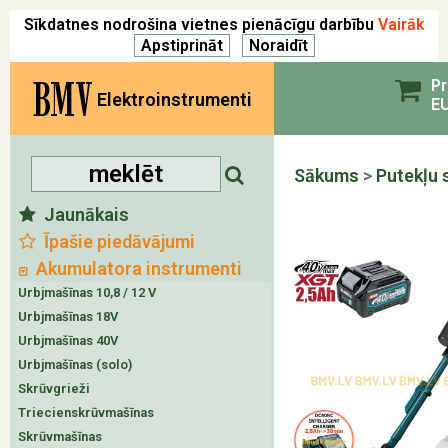
Sīkdatnes nodrošina vietnes pienācīgu darbību
Vairāk
BMV
Pr
Elektroinstrumenti
EU
Sākums
>
Putekļu 
Jaunākais
Īpašie piedāvājumi
Akumulatora instrumenti
Urbjmašīnas 10,8 / 12 V
Urbjmašīnas 18V
Urbjmašīnas 40V
Urbjmašīnas (solo)
Skrūvgrieži
Triecienskrūvmašīnas
Skrūvmašīnas