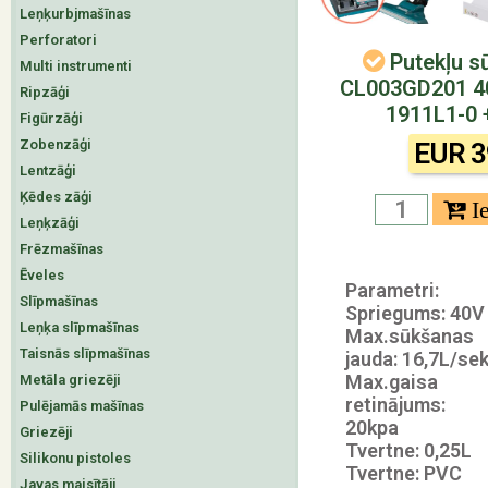
Leņķurbjmašīnas
Perforatori
Putekļu s
Multi instrumenti
CL003GD201 40
Ripzāģi
1911L1-0
Figūrzāģi
Zobenzāģi
EUR 3
Lentzāģi
Ķēdes zāģi
Leņķzāģi
Frēzmašīnas
Ēveles
Parametri:
Slīpmašīnas
Spriegums: 40V
Leņķa slīpmašīnas
Max.sūkšanas
Taisnās slīpmašīnas
jauda: 16,7L/se
Max.gaisa
Metāla griezēji
retinājums:
Pulējamās mašīnas
20kpa
Griezēji
Tvertne: 0,25L
Silikonu pistoles
Tvertne: PVC
Javas maisītāji