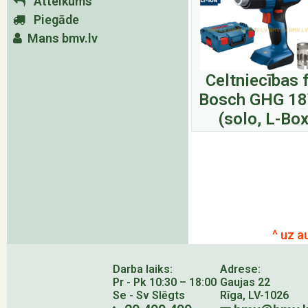
Atteikums
Piegāde
Mans bmv.lv
Celtniecības 
Bosch GHG 18
(solo, L-Box
^ uz a
Darba laiks:
Adrese:
Pr - Pk 10:30 – 18:00
Gaujas 22
Se - Sv Slēgts
Rīga, LV-1026