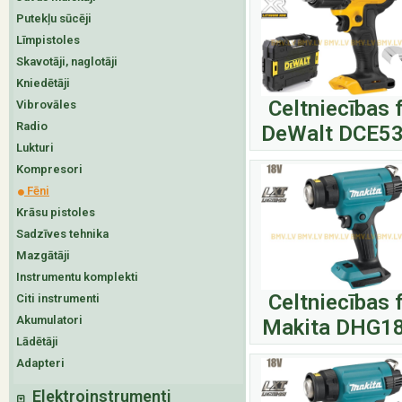
Putekļu sūcēji
Līmpistoles
Skavotāji, naglotāji
Kniedētāji
Celtniecības 
Vibrovāles
Radio
DeWalt DCE5
Lukturi
Kompresori
Fēni
Krāsu pistoles
Sadzīves tehnika
Mazgātāji
Instrumentu komplekti
Celtniecības 
Citi instrumenti
Akumulatori
Makita DHG1
Lādētāji
Adapteri
Elektroinstrumenti