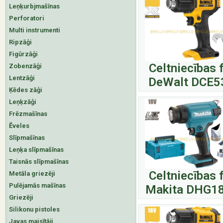
Leņķurbjmašīnas
Perforatori
Multi instrumenti
Ripzāģi
Figūrzāģi
Celtniecības 
Zobenzāģi
Lentzāģi
DeWalt DCE
Ķēdes zāģi
Leņķzāģi
Frēzmašīnas
Ēveles
Slīpmašīnas
Leņķa slīpmašīnas
Taisnās slīpmašīnas
Celtniecības 
Metāla griezēji
Pulējamās mašīnas
Makita DHG1
Griezēji
Silikonu pistoles
Javas maisītāji