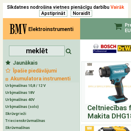
Sīkdatnes nodrošina vietnes pienācīgu darbību
Vairāk
BMV
Pr
Elektroinstrumenti
EU
Jaunākais
Īpašie piedāvājumi
Akumulatora instrumenti
Urbjmašīnas 10,8 / 12 V
Urbjmašīnas 18V
Urbjmašīnas 40V
Celtniecības 
Urbjmašīnas (solo)
Skrūvgrieži
Makita DHG1
Triecienskrūvmašīnas
Skrūvmašīnas